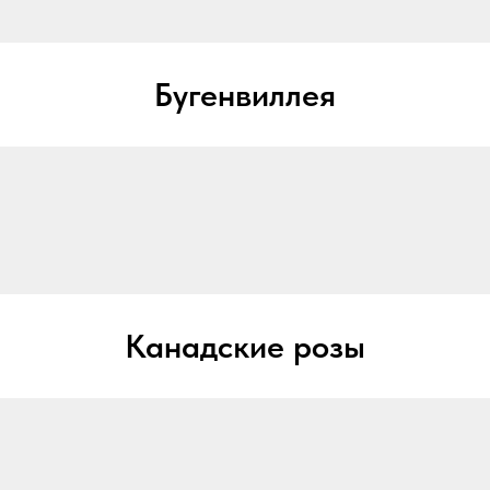
Бугенвиллея
Канадские розы