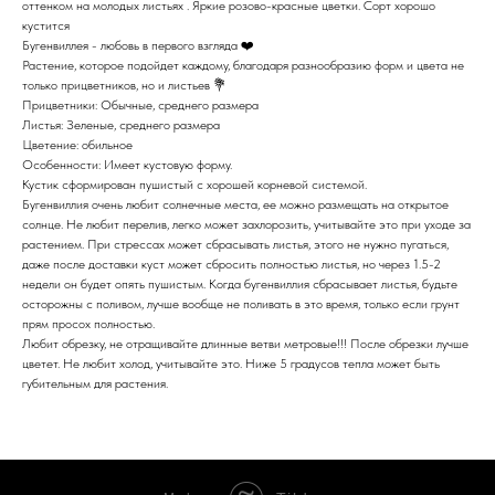
оттенком на молодых листьях . Яркие розово-красные цветки. Сорт хорошо
кустится
Бугенвиллея - любовь в первого взгляда ❤️
Растение, которое подойдет каждому, благодаря разнообразию форм и цвета не
только прицветников, но и листьев 💐
Прицветники: Обычные, среднего размера
Листья: Зеленые, среднего размера
Цветение: обильное
Особенности: Имеет кустовую форму.
Кустик сформирован пушистый с хорошей корневой системой.
Бугенвиллия очень любит солнечные места, ее можно размещать на открытое
солнце. Не любит перелив, легко может захлорозить, учитывайте это при уходе за
растением. При стрессах может сбрасывать листья, этого не нужно пугаться,
даже после доставки куст может сбросить полностью листья, но через 1.5-2
недели он будет опять пушистым. Когда бугенвиллия сбрасывает листья, будьте
осторожны с поливом, лучше вообще не поливать в это время, только если грунт
прям просох полностью.
Любит обрезку, не отращивайте длинные ветви метровые!!! После обрезки лучше
цветет. Не любит холод, учитывайте это. Ниже 5 градусов тепла может быть
губительным для растения.