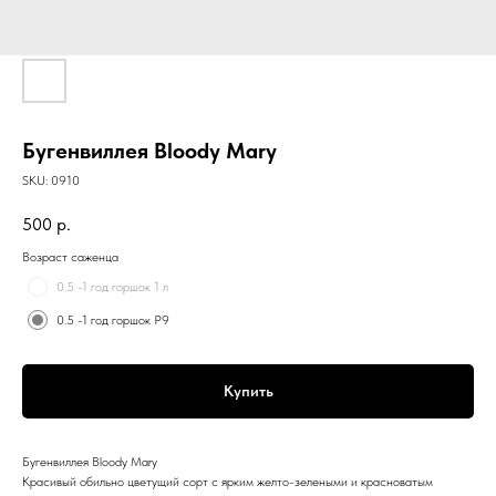
Бугенвиллея Bloody Mary
SKU:
0910
500
р.
Возраст саженца
0.5 -1 год горшок 1 л
0.5 -1 год горшок Р9
Купить
Бугенвиллея Bloody Mary
Красивый обильно цветущий сорт с ярким желто-зелеными и красноватым