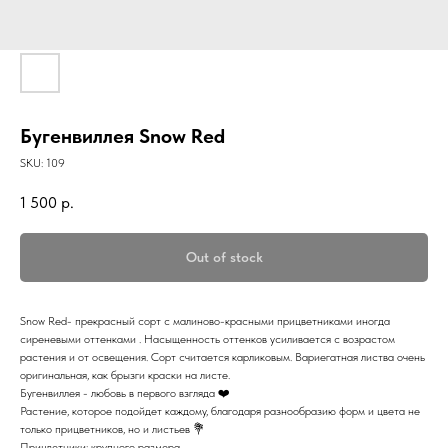
Бугенвиллея Snow Red
SKU:
109
1 500
р.
Out of stock
Snow Red- прекрасный сорт с малиново-красными прицветниками иногда
сиреневыми оттенками . Насыщенность оттенков усиливается с возрастом
растения и от освещения. Сорт считается карликовым. Вариегатная листва очень
оригинальная, как брызги краски на листе.
Бугенвиллея - любовь в первого взгляда ❤️
Растение, которое подойдет каждому, благодаря разнообразию форм и цвета не
только прицветников, но и листьев 💐
Прицветники: крупного размера