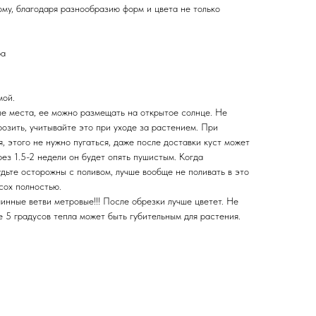
му, благодаря разнообразию форм и цвета не только
ра
мой.
ые места, ее можно размещать на открытое солнце. Не
розить, учитывайте это при уходе за растением. При
, этого не нужно пугаться, даже после доставки куст может
рез 1.5-2 недели он будет опять пушистым. Когда
удьте осторожны с поливом, лучше вообще не поливать в это
осох полностью.
инные ветви метровые!!! После обрезки лучше цветет. Не
е 5 градусов тепла может быть губительным для растения.