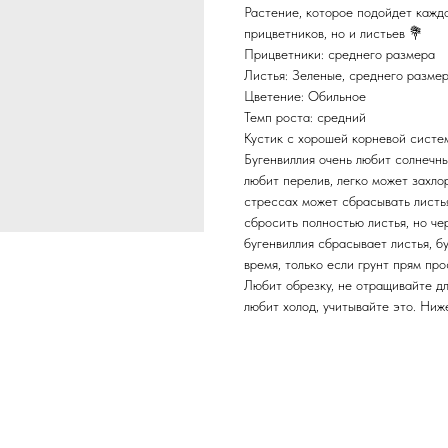
Растение, которое подойдет каждо
прицветников, но и листьев 💐
Прицветники: среднего размера
Листья: Зеленые, среднего разме
Цветение: Обильное
Темп роста: средний
Кустик с хорошей корневой систе
Бугенвиллия очень любит солнечн
любит перелив, легко может захло
стрессах может сбрасывать листья
сбросить полностью листья, но че
бугенвиллия сбрасывает листья, б
время, только если грунт прям пр
Любит обрезку, не отращивайте дл
любит холод, учитывайте это. Ниж