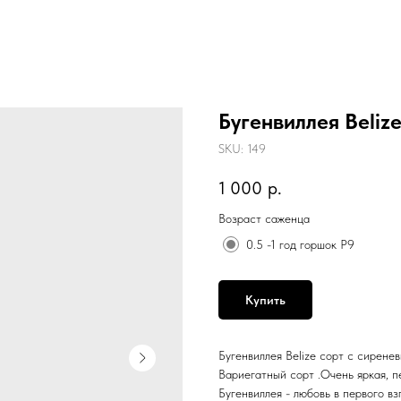
Бугенвиллея Beliz
SKU:
149
1 000
р.
Возраст саженца
0.5 -1 год горшок Р9
Купить
Бугенвиллея Belize сорт с сирене
Вариегатный сорт .Очень яркая, п
Бугенвиллея - любовь в первого вз