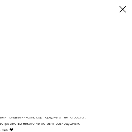
e
выми прицветниками, сорт среднего темпа роста .
естра листва никого не оставит равнодушным.
гляда ❤️