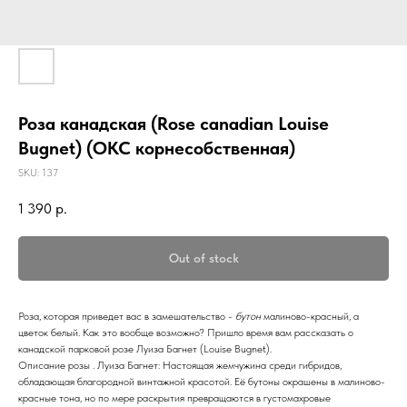
Роза канадская (Rose canadian Louise
Bugnet) (ОКС корнесобственная)
SKU:
137
1 390
р.
Out of stock
Роза, которая приведет вас в замешательство -
бутон
малиново-красный, а
цветок белый. Как это вообще возможно? Пришло время вам рассказать о
канадской парковой розе Луиза Багнет (Louise Bugnet).
Описание розы . Луиза Багнет: Настоящая жемчужина среди гибридов,
обладающая благородной винтажной красотой. Её бутоны окрашены в малиново-
красные тона, но по мере раскрытия превращаются в густомахровые