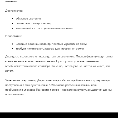
цветками.
Достоинства:
обильное цветение;
размножается отростками;
компактный кустик с уникальными листьями.
Недостатки:
молодые саженцы надо притенять и укрывать на зиму;
требует питательной, хорошо дренированной земли.
Дважды за сезон можно наслаждаться ее цветением. Первая фаза приходится на
конец весны – начало летнего сезона. При хороших условиях цветение
возобновляется в начале сентября. Конечно, цветов уже не настолько много, как
летом.
Уважаемые покупатели, убедительная просьба забирайте посылки сразу же при
поступлении в ваш пункт выдачи!!!.Это живые растения и каждый день
пребывания в упаковке без света, полива и свежего воздуха уменьшает их шансы
на выживание.