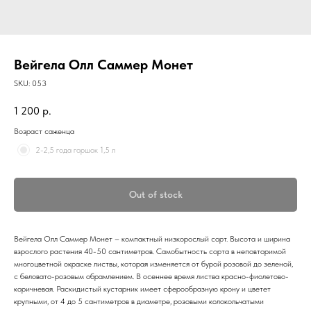
Вейгела Олл Саммер Монет
SKU:
053
1 200
р.
Возраст саженца
2-2,5 года горшок 1,5 л
Out of stock
Вейгела Олл Саммер Монет – компактный низкорослый сорт. Высота и ширина
взрослого растения 40-50 сантиметров. Самобытность сорта в неповторимой
многоцветной окраске листвы, которая изменяется от бурой розовой до зеленой,
с беловато-розовым обрамлением. В осеннее время листва красно-фиолетово-
коричневая. Раскидистый кустарник имеет сферообразную крону и цветет
крупными, от 4 до 5 сантиметров в диаметре, розовыми колокольчатыми