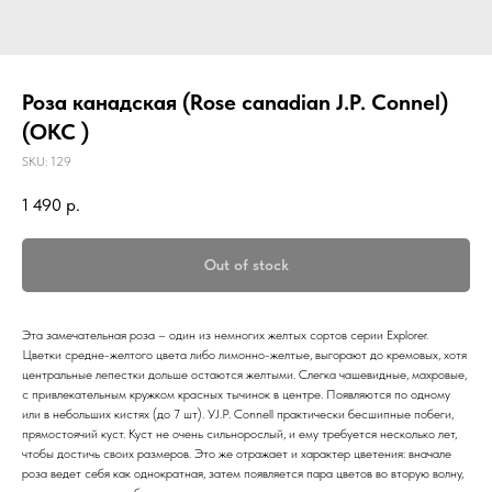
Роза канадская (Rose canadian J.P. Connel)
(ОКС )
SKU:
129
1 490
р.
Out of stock
Эта замечательная роза – один из немногих желтых сортов серии Explorer.
Цветки средне-желтого цвета либо лимонно-желтые, выгорают до кремовых, хотя
центральные лепестки дольше остаются желтыми. Слегка чашевидные, махровые,
с привлекательным кружком красных тычинок в центре. Появляются по одному
или в небольших кистях (до 7 шт). УJ.P. Connell практически бесшипные побеги,
прямостоячий куст. Куст не очень сильнорослый, и ему требуется несколько лет,
чтобы достичь своих размеров. Это же отражает и характер цветения: вначале
роза ведет себя как однократная, затем появляется пара цветов во вторую волну,