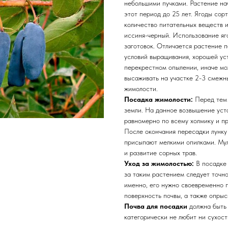
небольшими пучками. Растение нач
этот период до 25 лет. Ягоды со
количество питательных веществ 
иссиня-черный. Использование яг
заготовок. Отличается растение
условий выращивания, хорошей ус
перекрестном опылении, иначе мо
высаживать на участке 2-3 смежны
жимолости.
Посадка жимолости:
Перед тем 
земли. На данное возвышение уст
равномерно по всему холмику и пр
После окончания пересадки лунку 
присыпают мелкими опилками. Мул
и развитие сорных трав.
Уход за жимолостью:
В посадке 
за таким растением следует точно
именно, его нужно своевременно п
поверхность почвы, а также опрыс
Почва для посадки
должна быть
категорически не любит ни сухост