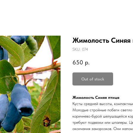
Жимолость Синяя 
SKU:
074
650
р.
Out of stock
Жимолость Синяя птица
Кусты средней высоты, компактные
Молодые стройные побеги светло 
коричнево-бурой шелушащейся коро
требуют подвязки или шпалеры. Цв
окончания заморозков. Они напом