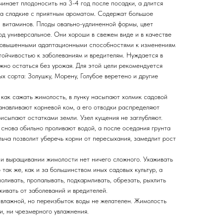
инает плодоносить на 3-4 год после посадки, а длится
рта сладкие с приятным ароматом. Содержат большое
и витаминов. Плоды овально-удлиненной формы, цвет
од универсальное. Они хороши в свежем виде и в качестве
 повышенными адаптационными способностями к изменениям
тойчивостью к заболеваниям и вредителям. Нуждается в
жно остаться без урожая. Для этой цели рекомендуется
х сорта: Золушку, Морену, Голубое веретено и другие
как сажать жимолость, в лунку насыпают холмик садовой
анавливают корневой ком, а его отводки распределяют
исыпают остатками земли. Узел кущения не заглубляют.
снова обильно проливают водой, а после оседания грунта
ьча позволит уберечь корни от пересыхания, замедлит рост
и выращивании жимолости нет ничего сложного. Ухаживать
 так же, как и за большинством иных садовых культур, а
оливать, пропалывать, подкармливать, обрезать, рыхлить
кивать от заболеваний и вредителей.
 влажной, но переизбыток воды не желателен. Жимолость
и, ни чрезмерного увлажнения.