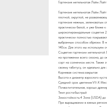
Гортензия метельчатая Лайм Лайт 
Гортензия метельчатая Лайм Лайт
плотной, округлой, не развалива
гортензия нежным, зеленоватым о
практически белой, и уже ближе 
широкопирамидальные соцветия 25-
практически полностью покрывают
выбранным способом обрезки. В н
140см. Для этого мы используем о
Соцветия гортензии метельчатой Л
на протяжении всего сезона, до о
сорт на солнечном месте. Также э
своему габитусу, он идеально для 
Корневая система:закрытая
Высота и диаметр взрослого куст
Средний срок цветения:VII-X Мес
Почва:питательная, хорошо дрени
Темп роста:быстрый
Зимостойкость:4 Зона (USDA) до
При выращивании в южных региона