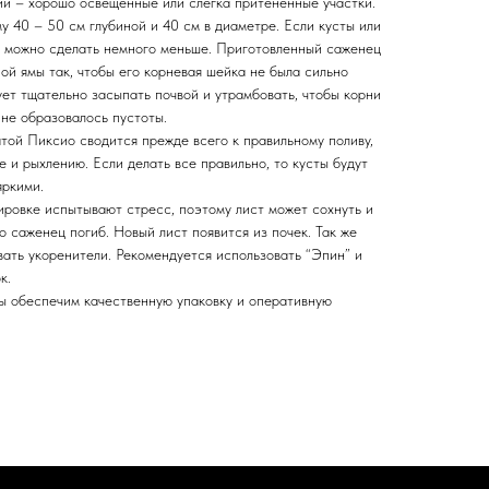
ии – хорошо освещенные или слегка притененные участки.
 40 – 50 см глубиной и 40 см в диаметре. Если кусты или
е можно сделать немного меньше. Приготовленный саженец
ой ямы так, чтобы его корневая шейка не была сильно
ует тщательно засыпать почвой и утрамбовать, чтобы корни
не образовалось пустоты.
атой Пиксио сводится прежде всего к правильному поливу,
 и рыхлению. Если делать все правильно, то кусты будут
яркими.
ировке испытывают стресс, поэтому лист может сохнуть и
о саженец погиб. Новый лист появится из почек. Так же
вать укоренители. Рекомендуется использовать “Эпин” и
к.
мы обеспечим качественную упаковку и оперативную