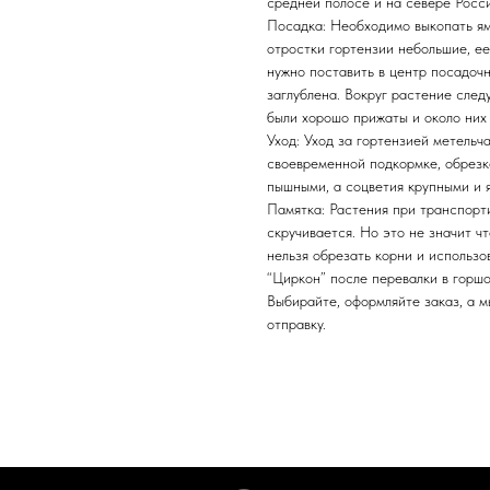
средней полосе и на севере Росс
Посадка: Необходимо выкопать яму
отростки гортензии небольшие, е
нужно поставить в центр посадочн
заглублена. Вокруг растение след
были хорошо прижаты и около них 
Уход: Уход за гортензией метельч
своевременной подкормке, обрезке
пышными, а соцветия крупными и 
Памятка: Растения при транспорт
скручивается. Но это не значит чт
нельзя обрезать корни и использо
“Циркон” после перевалки в горшо
Выбирайте, оформляйте заказ, а 
отправку.