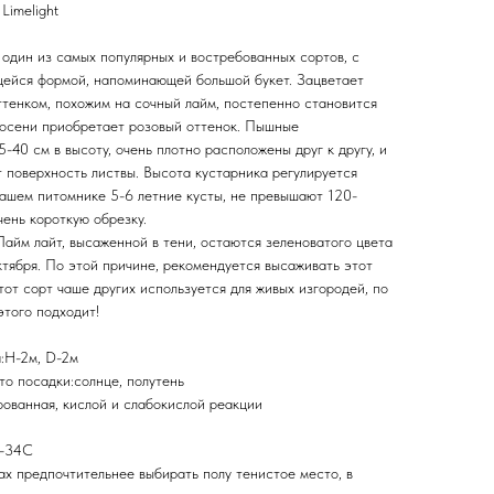
Limelight
 один из самых популярных и востребованных сортов, с
ющейся формой, напоминающей большой букет. Зацветает
ттенком, похожим на сочный лайм, постепенно становится
к осени приобретает розовый оттенок. Пышные
40 см в высоту, очень плотно расположены друг к другу, и
 поверхность листвы. Высота кустарника регулируется
ашем питомнике 5-6 летние кусты, не превышают 120-
чень короткую обрезку.
айм лайт, высаженной в тени, остаются зеленоватого цвета
ктября. По этой причине, рекомендуется высаживать этот
тот сорт чаше других используется для живых изгородей, по
этого подходит!
а:Н-2м, D-2м
то посадки:солнце, полутень
рованная, кислой и слабокислой реакции
 -34С
х предпочтительнее выбирать полу тенистое место, в