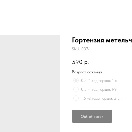
Гортензия метель
SKU:
037-1
590
р.
Возраст саженца
0.5 -1 год горшок 1 л
0.5 -1 год горшок Р9
1.5 -2 года горшок 2,5л
Out of stock