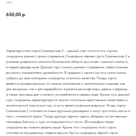
084
650,00
р.
Купить
Характеристика сорта Селеченская 2 – данный сорт относится к сортам
смородины раннего срока созревания. Смородина чёрная сорта Селеченская 2 в
условиях умеренного климата Московской области достигает съемной спелости
в первой декаде июля. Данный сорт, помимо раннего созревания, также отмечен
высокими показателями урожайности. В среднем с одного куста в сезон можно
собрать до трех килограмм смородины отличного качества. Плоды сорта
являются универсальными по своему назначению и замечательно подходят как
для заморозки, так и для переработки в различные конфитюры, джемы и варенья,
а также пригодны для столового употребления в свежем виде. Кроме того, данный
сорт смородины характеризуется своими отличными адаптивными качествами и
экологической пластичностью, то есть являются весьма живучими. Ягоды сорта
Селеченская 2 отличаются очень крупными размерами и могут достигать массы в
пять с половиной грамм. Плоды круглые, черного цвета, обладают естественным
глянцевым блеском и сухо отсоединяются от кисти. Фотографию плода
смородины вы можете увидеть выше. Кроме того смородина этого сорта
отличается насыщенным сладким вкусом. Кусты смородины чёрной сорта