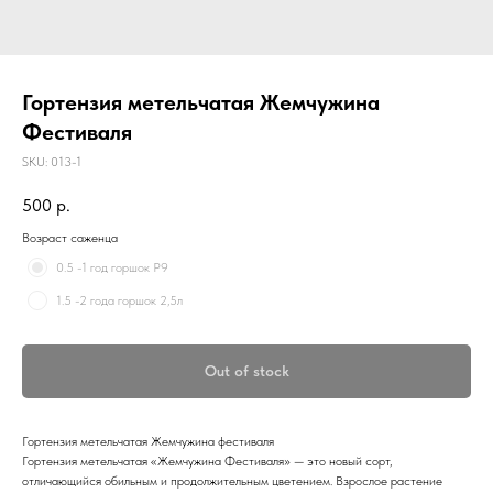
Гортензия метельчатая Жемчужина
Фестиваля
SKU:
013-1
500
р.
Возраст саженца
0.5 -1 год горшок Р9
1.5 -2 года горшок 2,5л
Out of stock
Гортензия метельчатая Жемчужина фестиваля
Гортензия метельчатая «Жемчужина Фестиваля» — это новый сорт,
отличающийся обильным и продолжительным цветением. Взрослое растение