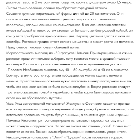
достигает высоты 2 метра и имеет округлую крону с диаметром около 1,5 метра.
Листья тёмно-зелёные, осенью приобретают пурпурный оттенок.
Соцветия крупные, пирамидальной формы, длиной до 20 сантиметров. Они
состоят из многочисленных мелких цветков с широко расставленными
лепестками, напоминающими крылья мотыльков. В начале цветения лепестки
имеют лаймовый оттенок, затем становятся белыми с зелёно-розовой каймой, а к
концу лета приобретают ярко-розовый цвет. Период цветения длится с июля по
сентябрь. Растение предпочитает солнечные места, но может расти и в полутени.
Предпочитает кислые почвы и обильный полив.
Морозостойкость высокая, до -30 градусов Цельсия. При выращивании в южных
регионах предпочтительнее выбирать полу тенистое место, в средней полосе и
на севере России – хорошо освещенные или слегка притененные участки
. Посадка: Необходимо выкопать яму 40 – 50 см глубиной и 40 см в диаметре.
Если кусты или отростки гортензии небольшие, ее можно сделать немного
меньше. Приготовленный саженец нужно поставить в центр посадочной ямы так,
чтобы его корневая шейка не была сильно заглублена. Вокруг растение следует
тщательно засыпать почвой и утрамбовать, чтобы корни были хорошо прижаты и
около них не образовалось пустоты.
Уход: Уход за гортензией метельчатой Жемчужина Фестиваля сводится прежде
всего к правильному поливу, своевременной подкормке, обрезке и рыхлению. Если
делать все правильно, то кусты будут пышными, а соцветия крупными и яркими.
Памятка: Растения при транспортировке испытывают стресс, поэтому лист
может сохнуть и скручиваться. Но это не значит что саженец погиб. Новый лист
появится из почек. Так же нельзя обрезать корни и использовать укоренители.
Рекомендуется использовать “Эпин” и “Циркон” после перевалки в горшок.