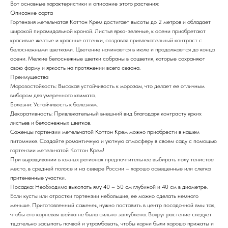
Вот основные характеристики и описание этого растения:
Описание сорта
Гортензия метельчатая Коттон Крем достигает высоты до 2 метров и обладает
широкой пирамидальной кроной. Листья ярко-зеленые, к осени приобретают
красивые желтые и красные оттенки, создавая привлекательный контраст с
белоснежными цветками. Цветение начинается в июле и продолжается до конца
осени. Мелкие белоснежные цветки собраны в соцветия, которые сохраняют
свою форму и яркость на протяжении всего сезона.
Преимущества
Морозостойкость: Высокая устойчивость к морозам, что делает ее отличным
выбором для умеренного климата.
Болезни: Устойчивость к болезням.
Декоративность: Привлекательный внешний вид благодаря контрасту ярких
листьев и белоснежных цветков.
Саженцы гортензии метельчатой Коттон Крем можно приобрести в нашем
питомнике. Создайте романтичную и уютную атмосферу в своем саду с помощью
гортензии метельчатой Коттон Крем!
При выращивании в южных регионах предпочтительнее выбирать полу тенистое
место, в средней полосе и на севере России – хорошо освещенные или слегка
притененные участки.
Посадка: Необходимо выкопать яму 40 – 50 см глубиной и 40 см в диаметре.
Если кусты или отростки гортензии небольшие, ее можно сделать немного
меньше. Приготовленный саженец нужно поставить в центр посадочной ямы так,
чтобы его корневая шейка не была сильно заглублена. Вокруг растение следует
тщательно засыпать почвой и утрамбовать, чтобы корни были хорошо прижаты и