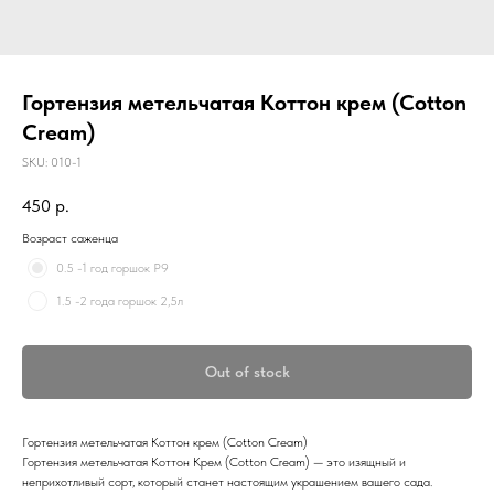
Гортензия метельчатая Коттон крем (Cotton
Cream)
SKU:
010-1
450
р.
Возраст саженца
0.5 -1 год горшок Р9
1.5 -2 года горшок 2,5л
Out of stock
Гортензия метельчатая Коттон крем (Cotton Cream)
Гортензия метельчатая Коттон Крем (Cotton Cream) — это изящный и
неприхотливый сорт, который станет настоящим украшением вашего сада.