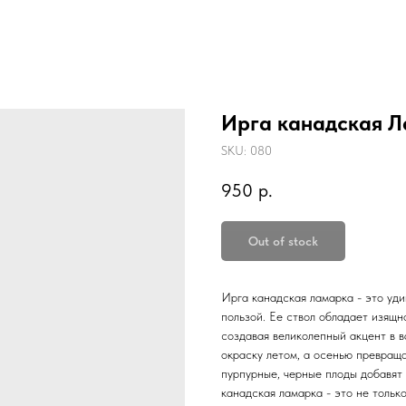
Ирга канадская 
SKU:
080
950
р.
Out of stock
Ирга канадская ламарка - это уди
пользой. Ее ствол обладает изящн
создавая великолепный акцент в 
окраску летом, а осенью превращ
пурпурные, черные плоды добавят 
канадская ламарка - это не тольк