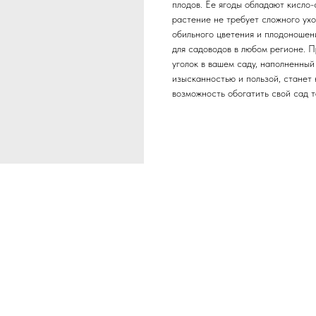
плодов. Ее ягоды обладают кисло-
растение не требует сложного ухо
обильного цветения и плодоношен
для садоводов в любом регионе. П
уголок в вашем саду, наполненный
изысканностью и пользой, станет
возможность обогатить свой сад 