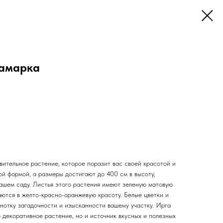
Ламарка
вительное растение, которое поразит вас своей красотой и
ой формой, а размеры достигают до 400 см в высоту,
вашем саду. Листья этого растения имеют зеленую матовую
аются в желто-красно-оранжевую красоту. Белые цветки и
нотку загадочности и изысканности вашему участку. Ирга
о декоративное растение, но и источник вкусных и полезных