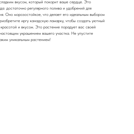
сладким вкусом, который покорит ваше сердце. Это
да: достаточно регулярного полива и удобрений для
ия. Оно морозостойкое, что делает его идеальным выбором
риобретите иргу канадскую ламарку, чтобы создать уютный
 красотой и вкусом. Это растение порадует вас своей
 настоящим украшением вашего участка. Не упустите
таким уникальным растением!